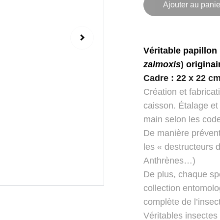
Ajouter au panie
Véritable papillon
zalmoxis
)
originai
Cadre : 22 x 22 c
Création et fabricat
caisson. Étalage et
main selon les code
De manière préventi
les « destructeurs 
Anthrènes…)
De plus, chaque spé
collection entomolo
complète de l’insec
Véritables insectes 